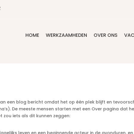
2
HOME
WERKZAAMHEDEN
OVER ONS
VAC
dan een blog bericht omdat het op één plek blijft en tevoorsch
hema’s). De meeste mensen starten met een Over pagina dat h
t zou iets als dit kunnen zeggen:
 dagelijks leven en een beginnende acteur in de avonduren, en 