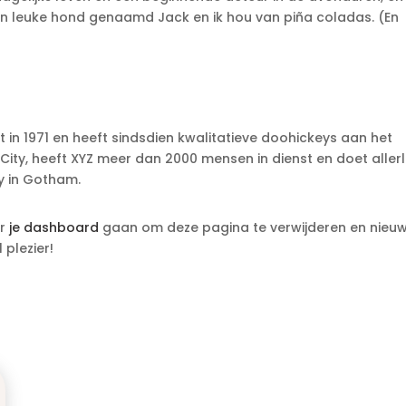
eb een leuke hond genaamd Jack en ik hou van piña coladas. (En
in 1971 en heeft sindsdien kwalitatieve doohickeys aan het
City, heeft XYZ meer dan 2000 mensen in dienst en doet allerl
y in Gotham.
ar
je dashboard
gaan om deze pagina te verwijderen en nieu
 plezier!